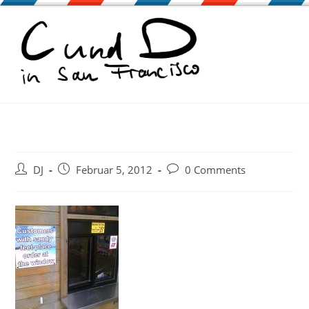
Zum
Inhalt
springen
Beitrags-
Beitrag
Beitrags-
DJ
Februar 5, 2012
0 Comments
Autor:
veröffentlicht:
Kommentare: