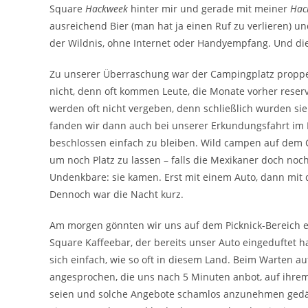
Square
Hackweek
hinter mir und gerade mit meiner
Hac
ausreichend Bier (man hat ja einen Ruf zu verlieren) u
der Wildnis, ohne Internet oder Handyempfang. Und die 
Zu unserer Überraschung war der Campingplatz proppenvo
nicht, denn oft kommen Leute, die Monate vorher reservi
werden oft nicht vergeben, denn schließlich wurden sie 
fanden wir dann auch bei unserer Erkundungsfahrt im D
beschlossen einfach zu bleiben. Wild campen auf dem Ca
um noch Platz zu lassen – falls die Mexikaner doch noc
Undenkbare: sie kamen. Erst mit einem Auto, dann mit
Dennoch war die Nacht kurz.
Am morgen gönnten wir uns auf dem Picknick-Bereich e
Square Kaffeebar, der bereits unser Auto eingeduftet h
sich einfach, wie so oft in diesem Land. Beim Warten 
angesprochen, die uns nach 5 Minuten anbot, auf ihrem
seien und solche Angebote schamlos anzunehmen gedäch