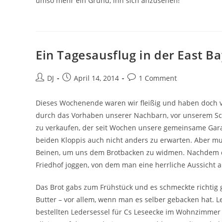
umso mehr ein Grund, ihn sich anzusehen!
Ein Tagesausflug in der East B
Beitrags-
Beitrag
Beitrags-
DJ
April 14, 2014
1 Comment
Autor:
veröffentlicht:
Kommentare:
Dieses Wochenende waren wir fleißig und haben doch 
durch das Vorhaben unserer Nachbarn, vor unserem Sc
zu verkaufen, der seit Wochen unsere gemeinsame Garage
beiden Kloppis auch nicht anders zu erwarten. Aber m
Beinen, um uns dem Brotbacken zu widmen. Nachdem der
Friedhof joggen, von dem man eine herrliche Aussicht au
Das Brot gabs zum Frühstück und es schmeckte richtig gu
Butter – vor allem, wenn man es selber gebacken hat. L
bestellten Ledersessel für Cs Leseecke im Wohnzimmer ab.