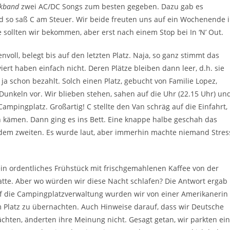
kband
zwei AC/DC Songs zum besten gegeben. Dazu gab es
nd so saß C am Steuer. Wir beide freuten uns auf ein Wochenende 
sollten wir bekommen, aber erst nach einem Stop bei In ‘N’ Out.
ll, belegt bis auf den letzten Platz. Naja, so ganz stimmt das
ert haben einfach nicht. Deren Plätze bleiben dann leer, d.h. sie
ja schon bezahlt. Solch einen Platz, gebucht von Familie Lopez,
unkeln vor. Wir blieben stehen, sahen auf die Uhr (22.15 Uhr) un
mpingplatz. Großartig! C stellte den Van schräg auf die Einfahrt,
h kämen. Dann ging es ins Bett. Eine knappe halbe geschah das
 dem zweiten. Es wurde laut, aber immerhin machte niemand Stres
in ordentliches Frühstück mit frischgemahlenen Kaffee von der
atte. Aber wo würden wir diese Nacht schlafen? Die Antwort ergab
auf die Campingplatzverwaltung wurden wir von einer Amerikanerin
 Platz zu übernachten. Auch Hinweise darauf, dass wir Deutsche
ten, änderten ihre Meinung nicht. Gesagt getan, wir parkten ein