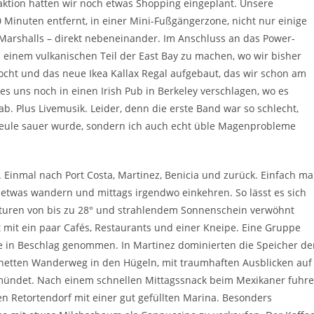
laktion hatten wir noch etwas Shopping eingeplant. Unsere
 Minuten entfernt, in einer Mini-Fußgängerzone, nicht nur einige
arshalls – direkt nebeneinander. Im Anschluss an das Power-
 einem vulkanischen Teil der East Bay zu machen, wo wir bisher
kocht und das neue Ikea Kallax Regal aufgebaut, das wir schon am
 es uns noch in einen Irish Pub in Berkeley verschlagen, wo es
ab. Plus Livemusik. Leider, denn die erste Band war so schlecht,
Geheule sauer wurde, sondern ich auch echt üble Magenprobleme
inmal nach Port Costa, Martinez, Benicia und zurück. Einfach ma
, etwas wandern und mittags irgendwo einkehren. So lässt es sich
aturen von bis zu 28° und strahlendem Sonnenschein verwöhnt
rt mit ein paar Cafés, Restaurants und einer Kneipe. Eine Gruppe
se in Beschlag genommen. In Martinez dominierten die Speicher de
n netten Wanderweg in den Hügeln, mit traumhaften Ausblicken auf
y mündet. Nach einem schnellen Mittagssnack beim Mexikaner fuhr
n Retortendorf mit einer gut gefüllten Marina. Besonders