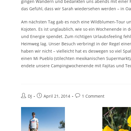
gingen Wandern und bedankten uns abends mit einer Po
das Gefühl, dass wir Sarah wiedersehen werden – in Oa
Am nächsten Tag gab es noch eine Wildblumen-Tour und
Kojoten. Es ist unglaublich, wie so ein Wochenende in 
und Energie spendet. Zum richtigen Urlaubsfeeling fehlt
Heimweg lag. Unser Besuch verbringt in der Regel einen
haben wir nicht – vielleicht hat es deswegen so viel Spa
einen Mi Pueblo (stilechten mexikanischen Supermarkt),
endete unsere Campingwochenende mit Fajitas und Teq
Beitrags-
Beitrag
Beitrags-
DJ
April 21, 2014
1 Comment
Autor:
veröffentlicht:
Kommentare: