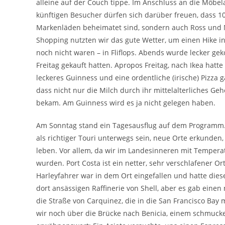
alleine auf der Couch tippe. Im Anschluss an die Möbe
künftigen Besucher dürfen sich darüber freuen, dass 10
Markenläden beheimatet sind, sondern auch Ross und M
Shopping nutzten wir das gute Wetter, um einen Hike in
noch nicht waren – in Fliflops. Abends wurde lecker ge
Freitag gekauft hatten. Apropos Freitag, nach Ikea hatte
leckeres Guinness und eine ordentliche (irische) Pizza g
dass nicht nur die Milch durch ihr mittelalterliches 
bekam. Am Guinness wird es ja nicht gelegen haben.
Am Sonntag stand ein Tagesausflug auf dem Programm. E
als richtiger Touri unterwegs sein, neue Orte erkunden
leben. Vor allem, da wir im Landesinneren mit Temper
wurden. Port Costa ist ein netter, sehr verschlafener O
Harleyfahrer war in dem Ort eingefallen und hatte die
dort ansässigen Raffinerie von Shell, aber es gab eine
die Straße von Carquinez, die in die San Francisco Ba
wir noch über die Brücke nach Benicia, einem schmucke