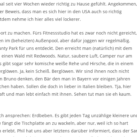
mal seit vier Wochen wieder richtig zu Hause gefühlt. Angekommen,
r Beweis, dass man es sich hier in den USA auch so richtig
dem nehme ich hier alles viel lockerer.
t zu machen. Fürs Fitnessstudio hat es zwar noch nicht gereicht,
n im (beheizten) Außenpool, aber dafür joggen wir regelmäßig.
 Park für uns entdeckt. Den erreicht man (natürlich) mit dem
 einen Wald mit Redwoods. Natur, saubere Luft, Camper nur am
s gibt sogar sehr komische weiße Rehe und Hirsche, die in einem
rglöwen. Ja, kein Scheiß. Berglöwen. Wir sind ihnen noch nicht
 an Bruno denken, den Bär den man in Bayern vor einigen Jahren
en haben. Sollen die doch in lieber in Italien bleiben. Tja, hier
aft und man lebt einfach mit ihnen. Sehen tut man sie eh kaum.
h ansprechen: Erdbeben. Es gibt jeden Tag unzählige kleinere un
fängt die Tischplatte an zu wackeln, aber nur, weil ich so hart
erlebt. Phil hat uns aber letztens darüber informiert, dass der Sa