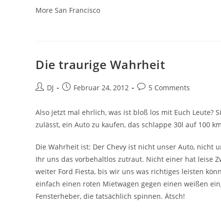
More San Francisco
Die traurige Wahrheit
Beitrags-
Beitrag
Beitrags-
DJ
Februar 24, 2012
5 Comments
Autor:
veröffentlicht:
Kommentare:
Also jetzt mal ehrlich, was ist bloß los mit Euch Leute? 
zulässt, ein Auto zu kaufen, das schlappe 30l auf 100 k
Die Wahrheit ist: Der Chevy ist nicht unser Auto, nicht 
Ihr uns das vorbehaltlos zutraut. Nicht einer hat leise Z
weiter Ford Fiesta, bis wir uns was richtiges leisten kö
einfach einen roten Mietwagen gegen einen weißen eing
Fensterheber, die tatsächlich spinnen. Ätsch!