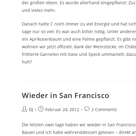
der großen Ideen. Es wurde allerhand eingepflanzt: Zucc
und vieles mehr.
Danach hatte C noch immer zu viel Energie und hat sic
sage nur so viel: Es war auch bitter nötig. Unter ander
ein Aprikosenbaum und eine Palme gepflanzt. Es gibt no
wohnen wir jetzt offiziell, dank der Weinstöcke, im Ch
frittierte Garnelen mit Käse und Speck ummantelt, d
huh?
Wieder in San Francisco
Beitrags-
Beitrag
Beitrags-
DJ
Februar 24, 2012
2 Comments
Autor:
veröffentlicht:
Kommentare:
Die letzten zwei tage haben wir wieder in San Francisco
Bauen und ich habe währenddessen gelesen – direkt am 