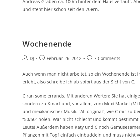
Andreas Graben ca. 100m hinter dem Haus verläuft. Ab
und steht hier schon seit den 70ern.
Wochenende
Beitrags-
Beitrag
Beitrags-
DJ
Februar 26, 2012
7 Comments
Autor:
veröffentlicht:
Kommentare:
Auch wenn man nicht arbeitet, so ein Wochenende ist im
erlebt, also schreibe ich ab sofort aus der Sicht von C.
C ran some errands. Mit anderen Worten: Sie hat einige
sondern zu Kmart und, vor allem, zum Mexi Market (Mi P
und mexikanischer Musik. “All original”, wie C mir zu 
“50/50” holen. War nicht schlecht und kommt bestimmt 
Leute! Außerdem haben Katy und C noch Gemüsesamen u
Pflanzen mit Topf einfach einbuddeln und muss nicht vo