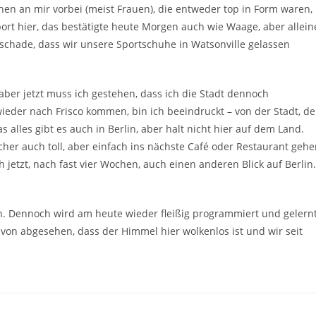
hen an mir vorbei (meist Frauen), die entweder top in Form waren,
port hier, das bestätigte heute Morgen auch wie Waage, aber allein
 schade, dass wir unsere Sportschuhe in Watsonville gelassen
aber jetzt muss ich gestehen, dass ich die Stadt dennoch
ieder nach Frisco kommen, bin ich beeindruckt – von der Stadt, d
as alles gibt es auch in Berlin, aber halt nicht hier auf dem Land.
her auch toll, aber einfach ins nächste Café oder Restaurant geh
h jetzt, nach fast vier Wochen, auch einen anderen Blick auf Berlin.
. Dennoch wird am heute wieder fleißig programmiert und gelernt
avon abgesehen, dass der Himmel hier wolkenlos ist und wir seit