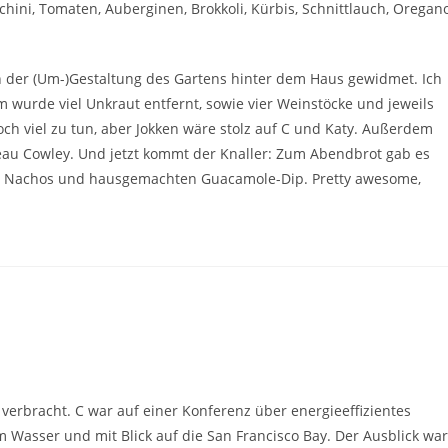
hini, Tomaten, Auberginen, Brokkoli, Kürbis, Schnittlauch, Oregan
h der (Um-)Gestaltung des Gartens hinter dem Haus gewidmet. Ich
em wurde viel Unkraut entfernt, sowie vier Weinstöcke und jeweils
ch viel zu tun, aber Jokken wäre stolz auf C und Katy. Außerdem
âteau Cowley. Und jetzt kommt der Knaller: Zum Abendbrot gab es
azu Nachos und hausgemachten Guacamole-Dip. Pretty awesome,
 verbracht. C war auf einer Konferenz über energieeffizientes
Wasser und mit Blick auf die San Francisco Bay. Der Ausblick war