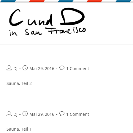
Zum
Inhalt
springen
Beitrags-
Beitrag
Beitrags-
DJ
Mai 29, 2016
1 Comment
Autor:
veröffentlicht:
Kommentare:
Sauna, Teil 2
Beitrags-
Beitrag
Beitrags-
DJ
Mai 29, 2016
1 Comment
Autor:
veröffentlicht:
Kommentare:
Sauna, Teil 1