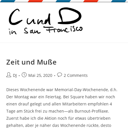
Zum
Inhalt
springen
Zeit und Muße
Beitrags-
Beitrag
Beitrags-
DJ
Mai 25, 2020
2 Comments
Autor:
veröffentlicht:
Kommentare:
Dieses Wochenende war Memorial-Day-Wochenende, d.h.
Der Montag war ein Feiertag. Bei Square haben wir noch
einen drauf gelegt und allen Mitarbeitern empfohlen 4
Tage am Stück frei zu machen—als Burnout-Profilaxe.
Zuerst habe ich die Aktion noch für etwas übertrieben
gehalten, aber je näher das Wochenende rückte, desto