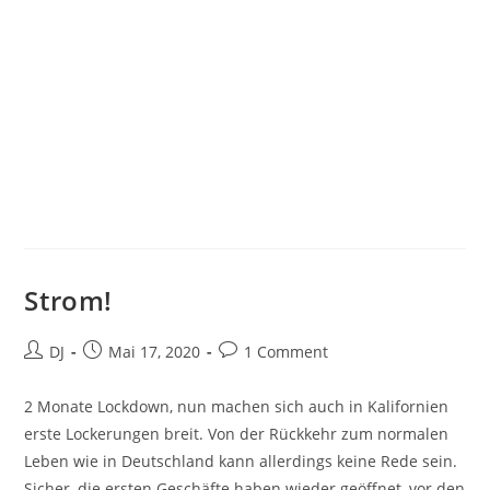
Strom!
Beitrags-
Beitrag
Beitrags-
DJ
Mai 17, 2020
1 Comment
Autor:
veröffentlicht:
Kommentare:
2 Monate Lockdown, nun machen sich auch in Kalifornien
erste Lockerungen breit. Von der Rückkehr zum normalen
Leben wie in Deutschland kann allerdings keine Rede sein.
Sicher, die ersten Geschäfte haben wieder geöffnet, vor den