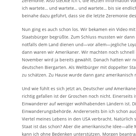
Zeremonie. Also steckte ich C die letzten Information v
ich wartete… und wartete… und wartete… bis sie endlic
beinahe dazu geführt, dass sie die letzte Zeremonie des
Nun ging es auch schon los. Wir bekamen ein Video mit
Staatsbürger begrüßte. Zum Schluss mussten wir dann e
notfalls dem Land dienen und—vor allem—jegliche Loy
dann waren wir Amerikaner. Wir machten noch schnell e
November wird ja bereits gewählt. Danach hatten wir no
deutschen Biergarten. Als Weltbürger mit doppelter St
zu schätzen. Zu Hause wurde dann ganz amerikanisch mi
Und wie fühlt es sich jetzt an, Deutscher
und
Amerikaner 
richtig gefallen ist der Groschen noch nicht. Einerseits
Einwanderer auf weniger wohlhabenden Ländern ist. Die
Einwanderungsbehörde. Andererseits bin ich schon auch s
Viertel meines Lebens in den USA verbracht. Natürlich 
Staat ist das schon? Aber die amerikanische Idee—all
kann ich ohne Bedenken unterstützen. Morgen beantra