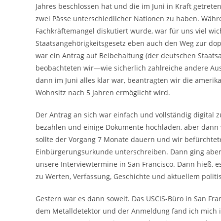
Jahres beschlossen hat und die im Juni in Kraft getrete
zwei Pässe unterschiedlicher Nationen zu haben. Währe
Fachkräftemangel diskutiert wurde, war für uns viel wi
Staatsangehörigkeitsgesetz eben auch den Weg zur dop
war ein Antrag auf Beibehaltung (der deutschen Staats
beobachteten wir—wie sicherlich zahlreiche andere A
dann im Juni alles klar war, beantragten wir die ameri
Wohnsitz nach 5 Jahren ermöglicht wird.
Der Antrag an sich war einfach und vollständig digital
bezahlen und einige Dokumente hochladen, aber dann wa
sollte der Vorgang 7 Monate dauern und wir befürchtet
Einbürgerungsurkunde unterschreiben. Dann ging aber 
unsere Interviewtermine in San Francisco. Dann hieß‚ e
zu Werten, Verfassung, Geschichte und aktuellem poli
Gestern war es dann soweit. Das USCIS-Büro in San Fr
dem Metalldetektor und der Anmeldung fand ich mich 