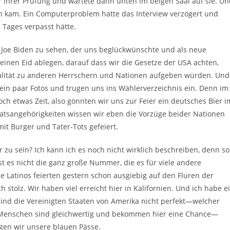
or ihrer Prüfung und wartete dann unten im beigen Saal auf sie. U
h kam. Ein Computerproblem hatte das Interview verzögert und
 Tages verpasst hätte.
 Joe Biden zu sehen, der uns beglückwünschte und als neue
inen Eid ablegen, darauf dass wir die Gesetze der USA achten,
alität zu anderen Herrschern und Nationen aufgeben würden. Und
in paar Fotos und trugen uns ins Wählerverzeichnis ein. Denn im
ch etwas Zeit, also gönnten wir uns zur Feier ein deutsches Bier i
aatsangehörigkeiten wissen wir eben die Vorzüge beider Nationen
t Burger und Tater-Tots gefeiert.
zu sein? Ich kann ich es noch nicht wirklich beschreiben, denn so
 ist es nicht die ganz große Nummer, die es für viele andere
 Latinos feierten gestern schon ausgiebig auf den Fluren der
tolz. Wir haben viel erreicht hier in Kalifornien. Und ich habe e
sind die Vereinigten Staaten von Amerika nicht perfekt—welcher
e Menschen sind gleichwertig und bekommen hier eine Chance—
gen wir unsere blauen Pässe.