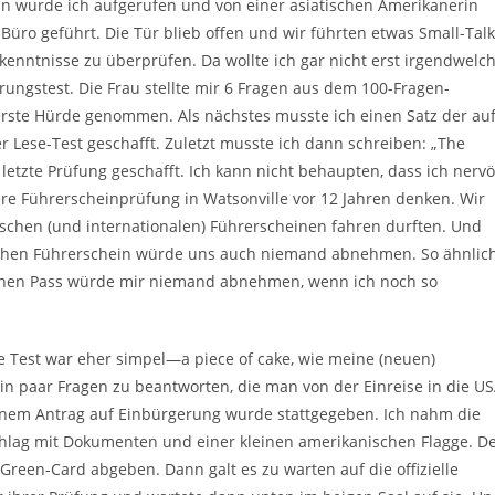
 wurde ich aufgerufen und von einer asiatischen Amerikanerin
 Büro geführt. Die Tür blieb offen und wir führten etwas Small-Talk
enntnisse zu überprüfen. Da wollte ich gar nicht erst irgendwelc
ngstest. Die Frau stellte mir 6 Fragen aus dem 100-Fragen-
e erste Hürde genommen. Als nächstes musste ich einen Satz der au
r Lese-Test geschafft. Zuletzt musste ich dann schreiben: „The
 letzte Prüfung geschafft. Ich kann nicht behaupten, dass ich nerv
re Führerscheinprüfung in Watsonville vor 12 Jahren denken. Wir
schen (und internationalen) Führerscheinen fahren durften. Und
tschen Führerschein würde uns auch niemand abnehmen. So ähnlic
schen Pass würde mir niemand abnehmen, wenn ich noch so
e Test war eher simpel—a piece of cake, wie meine (neuen)
in paar Fragen zu beantworten, die man von der Einreise in die U
nem Antrag auf Einbürgerung wurde stattgegeben. Ich nahm die
ag mit Dokumenten und einer kleinen amerikanischen Flagge. D
Green-Card abgeben. Dann galt es zu warten auf die offizielle