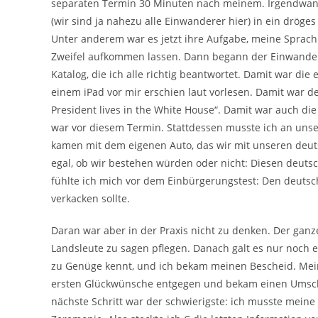
separaten Termin 30 Minuten nach meinem. Irgendwann
(wir sind ja nahezu alle Einwanderer hier) in ein dröges
Unter anderem war es jetzt ihre Aufgabe, meine Sprachk
Zweifel aufkommen lassen. Dann begann der Einwanderu
Katalog, die ich alle richtig beantwortet. Damit war di
einem iPad vor mir erschien laut vorlesen. Damit war de
President lives in the White House“. Damit war auch die
war vor diesem Termin. Stattdessen musste ich an unse
kamen mit dem eigenen Auto, das wir mit unseren deut
egal, ob wir bestehen würden oder nicht: Diesen deu
fühlte ich mich vor dem Einbürgerungstest: Den deut
verkacken sollte.
Daran war aber in der Praxis nicht zu denken. Der ganz
Landsleute zu sagen pflegen. Danach galt es nur noch e
zu Genüge kennt, und ich bekam meinen Bescheid. Mei
ersten Glückwünsche entgegen und bekam einen Umschl
nächste Schritt war der schwierigste: ich musste meine 