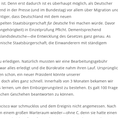
n ist. Denn erst dadurch ist es überhaupt möglich, als Deutscher
nd in der Presse (und im Bundestag) vor allem über Migration un
chtiger, dass Deutschland mit dem neuen
pelten Staatsbürgerschaft
für Deutsche
frei machen würde. Davor
angehörigkeit) in Einzelprüfung Pflicht. Dementsprechend
uslandsdeutsche—die Entwicklung des Gesetzes ganz genau. As
kanische Staatsbürgerschaft, die Einwanderern mit ständigem
 zu erledigen. Natürlich mussten wir eine Bearbeitungsgebühr
r alles erledigt und die Bürokratie nahm ihren Lauf. Ursprüngli
en schon, ein neuer Präsident könnte unserer
doch alles ganz schnell. Innerhalb von 3 Monaten bekamen wir
s lernen, um den Einbürgerungstest zu bestehen. Es galt 100 Frag
tischen Geschehen beantworten zu können.
ancisco war schmucklos und dem Ereignis nicht angemessen. Nach
in einem großen Warteraum wieder—ohne C, denn sie hatte einen