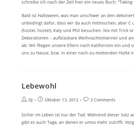
schreibe ich nach der Zeit hier ein neues Buch: “Taking
Bald ist Halloween, was man unschwer an den dekoriert
unbedingt dafür, dass wir da auch mitmischen, aber C u
(hüstel, hüstel), Katy und Phil besuchen. Nix mit Trick
Dekorationen – aufblasbare Weihnachtsmänner und ande
ab: Wir fliegen unsere Eltern nach Kalifornien ein und
uns zu Hause, bzw. in einer noch-zu-mietenden Hütte ir
Lebewohl
Beitrags-
Beitrag
Beitrags-
DJ
Oktober 13, 2012
3 Comments
Autor:
veröffentlicht:
Kommentare:
Sicher im Leben ist nur der Tod. Während dieser Satz a
gibt es auch Tage, an denen er umso mehr zutrifft. Vorg