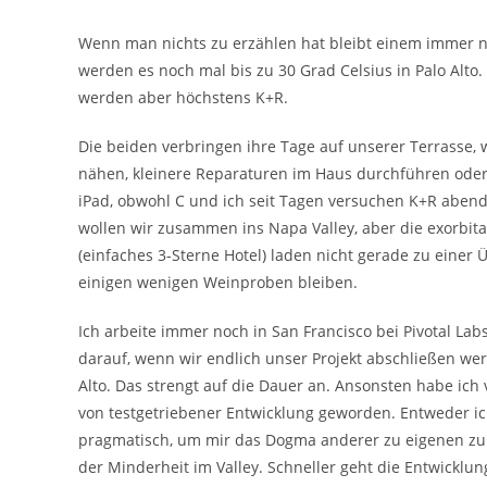
Autor:
veröffentlicht:
Kommentare:
Wenn man nichts zu erzählen hat bleibt einem immer no
werden es noch mal bis zu 30 Grad Celsius in Palo Alto
werden aber höchstens K+R.
Die beiden verbringen ihre Tage auf unserer Terrasse, 
nähen, kleinere Reparaturen im Haus durchführen oder
iPad, obwohl C und ich seit Tagen versuchen K+R aben
wollen wir zusammen ins Napa Valley, aber die exorbit
(einfaches 3-Sterne Hotel) laden nicht gerade zu einer
einigen wenigen Weinproben bleiben.
Ich arbeite immer noch in San Francisco bei Pivotal Lab
darauf, wenn wir endlich unser Projekt abschließen wer
Alto. Das strengt auf die Dauer an. Ansonsten habe ich 
von testgetriebener Entwicklung geworden. Entweder ic
pragmatisch, um mir das Dogma anderer zu eigenen zu ma
der Minderheit im Valley. Schneller geht die Entwicklun