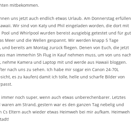
ichten mitbekommen.
nnen uns jetzt auch endlich etwas Urlaub. Am Donnerstag erfüllen
awaii. Wir sind von Katy und Phil eingeladen worden, die dort mit
Pool und Whirlpool wurden bereist ausgiebig getestet und für gut
 das Meer und die Wellen gespannt. Wir werden knapp 5 Tage
e, und bereits am Montag zurück fliegen. Denen von Euch, die jetzt
, dass man immerhin 5h Flug in Kauf nehmen muss, um von uns nac
nnt, nehme Kamera und Laptop mit und werde aus Hawaii bloggen.
öfter nach uns zu sehen. Ich habe mir sogar ein Canon 24-70L
icht, es zu kaufen) damit ich tolle, helle und scharfe Bilder von
rpasst.
 ist immer noch super, wenn auch etwas unberechenbarer. Letztes
waren am Strand, gestern war es den ganzen Tag nebelig und
von Cs Eltern auch wieder etwas Heimweh bei mir aufkam. Heimweh
tadt!