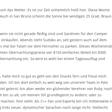
ch das Wetter. Es ist zur Zeit unheimlich heiß hier. Diese Woche
. Auch in San Bruno scheint die Sonne bei windigen 25 Grad. Braun
wenn sie nicht gerade fleißig sind und Gardinen für den Camper
 einkaufen. Abends steht Sudoku an, seit gestern auch auf dem
ds mal bei Tatort vor dem Fernseher zu parken. Dieses Wochenend
anten Übernachtungspreise von $150 (einfaches Motel) bis $300
 Übernachtung ein. So wird es wohl bei einem Tagesausflug und
s, halte mich so gut es geht von den Snacks fern und freue mich
den. Ich bin dort einfach zu weit weg von unserem Team in Palo
viel gelernt, bin aber weder ein glühender Verehrer von Ruby, noc
h bin zu alt, um meinen Stil grundlegend zu ändern, oder zu
chen. Fest steht: Als C++ Fan und Experte bin ich mittlerweile i
g trotz neuer, dynamischer Sprachen noch lange nicht. Vielleicht