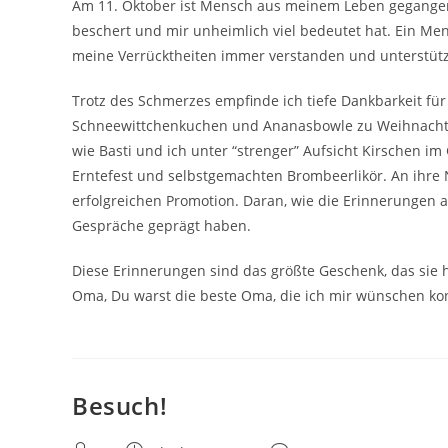
Am 11. Oktober ist Mensch aus meinem Leben gegangen
beschert und mir unheimlich viel bedeutet hat. Ein M
meine Verrücktheiten immer verstanden und unterstützt
Trotz des Schmerzes empfinde ich tiefe Dankbarkeit für
Schneewittchenkuchen und Ananasbowle zu Weihnachten
wie Basti und ich unter “strenger” Aufsicht Kirschen i
Erntefest und selbstgemachten Brombeerlikör. An ihre N
erfolgreichen Promotion. Daran, wie die Erinnerungen an
Gespräche geprägt haben.
Diese Erinnerungen sind das größte Geschenk, das sie 
Oma, Du warst die beste Oma, die ich mir wünschen kon
Besuch!