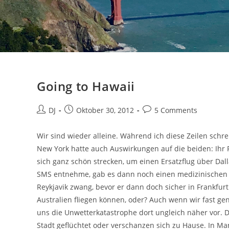
Going to Hawaii
Beitrags-
Beitrag
Beitrags-
DJ
Oktober 30, 2012
5 Comments
Autor:
veröffentlicht:
Kommentare:
Wir sind wieder alleine. Während ich diese Zeilen schr
New York hatte auch Auswirkungen auf die beiden: Ihr
sich ganz schön strecken, um einen Ersatzflug über Dal
SMS entnehme, gab es dann noch einen medizinischen No
Reykjavik zwang, bevor er dann doch sicher in Frankfu
Australien fliegen können, oder? Auch wenn wir fast gen
uns die Unwetterkatastrophe dort ungleich näher vor. D
Stadt geflüchtet oder verschanzen sich zu Hause. In M