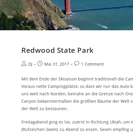
Redwood State Park
Beitrags-
Beitrag
Beitrags-
DJ
Mai 31, 2017
1 Comment
Autor:
veröffentlicht:
Kommentare:
Mit dem Ende der Skisaison beginnt traditionell die C
Voraus nette Campingplätze, so dass wir nur das Auto
uns weit nach Norden, beinahe an die Grenze nach Ore
Canyon bekanntermaßen die größten Bäume der Welt ste
der Welt zu bestaunen.
Freitagabend ging es los, zuerst in Richtung Ukiah, um
(Rufzeichen
Seven
), zu Abend zu essen. Seven empfing un