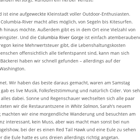
nd ist eine aufgeweckte Kleinstadt voller Outdoor-Enthusiasten.
 Columbia-River macht alles möglich, von Segeln bis Kitesurfen.
h hinaus möchte. Außerdem gibt es in dem Ort eine Vielzahl von
Weingüter. Und die
Columbia River Gorge
ist einfach atemberauben
regon keine Mehrwertsteuer gibt, die Lebenshaltungskosten
enschen offensichtlich alle tiefentspannt sind, kann man sich
te Bäckerei haben wir schnell gefunden – allerdings auf der
 Washington.
gnet. Wir haben das beste daraus gemacht, waren am Samstag
gab es live Musik, Folksfeststimmung und natürlich Cider. Von seh
war alles dabei. Sonne und Regenschauer wechselten sich alle paar
steten wir die Restaurantszene in
White Salmon
, Sarah’s neuem
 machten wir eine morgendliche Wanderung und besuchten am
anz interessant, kein Muss, aber was macht man sonst bei nun
elshow, bei der es einen Red Tail Hawk und eine Eule zu sehen
die Eule hatte es uns dreien allerdings richtig angetan.