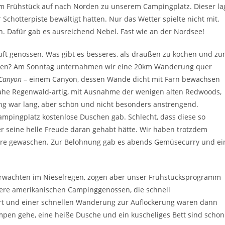
m Frühstück auf nach Norden zu unserem Campingplatz. Dieser la
hotterpiste bewältigt hatten. Nur das Wetter spielte nicht mit.
n. Dafür gab es ausreichend Nebel. Fast wie an der Nordsee!
Luft genossen. Was gibt es besseres, als draußen zu kochen und z
rken? Am Sonntag unternahmen wir eine 20km Wanderung quer
 Canyon
– einem Canyon, dessen Wände dicht mit Farn bewachsen
nahe Regenwald-artig, mit Ausnahme der wenigen alten Redwoods,
ng war lang, aber schön und nicht besonders anstrengend.
ampingplatz kostenlose Duschen gab. Schlecht, dass diese so
r seine helle Freude daran gehabt hätte. Wir haben trotzdem
re gewaschen. Zur Belohnung gab es abends Gemüsecurry und ei
erwachten im Nieselregen, zogen aber unser Frühstücksprogramm
sere amerikanischen Campinggenossen, die schnell
 und einer schnellen Wanderung zur Auflockerung waren dann
mpen gehe, eine heiße Dusche und ein kuscheliges Bett sind schon