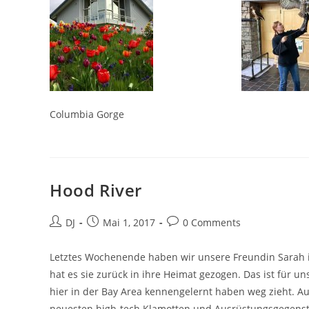
Columbia Gorge
Hood River
Beitrags-
Beitrag
Beitrags-
DJ
Mai 1, 2017
0 Comments
Autor:
veröffentlicht:
Kommentare:
Letztes Wochenende haben wir unsere Freundin Sarah i
hat es sie zurück in ihre Heimat gezogen. Das ist für u
hier in der Bay Area kennengelernt haben weg zieht. 
neuesten high-tech Klamotten und Ausrüstungsgegenst