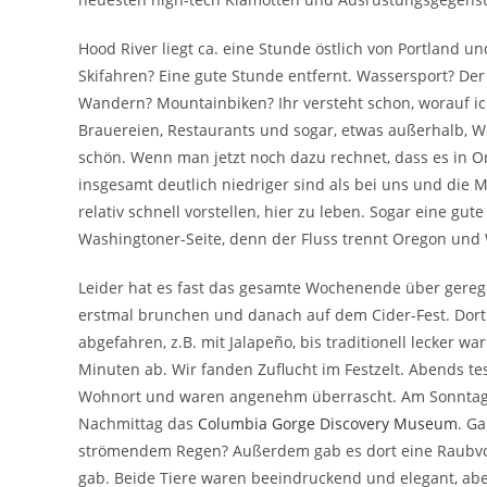
Hood River liegt ca. eine Stunde östlich von Portland u
Skifahren? Eine gute Stunde entfernt. Wassersport? Der
Wandern? Mountainbiken? Ihr versteht schon, worauf ic
Brauereien, Restaurants und sogar, etwas außerhalb, 
schön. Wenn man jetzt noch dazu rechnet, dass es in O
insgesamt deutlich niedriger sind als bei uns und die M
relativ schnell vorstellen, hier zu leben. Sogar eine gu
Washingtoner-Seite, denn der Fluss trennt Oregon und
Leider hat es fast das gesamte Wochenende über gere
erstmal brunchen und danach auf dem Cider-Fest. Dort 
abgefahren, z.B. mit Jalapeño, bis traditionell lecker 
Minuten ab. Wir fanden Zuflucht im Festzelt. Abends te
Wohnort und waren angenehm überrascht. Am Sonntag
Nachmittag das
Columbia Gorge Discovery Museum
. G
strömendem Regen? Außerdem gab es dort eine Raubvog
gab. Beide Tiere waren beeindruckend und elegant, aber 