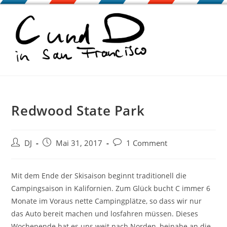
Zum
Inhalt
springen
Redwood State Park
Beitrags-
Beitrag
Beitrags-
DJ
Mai 31, 2017
1 Comment
Autor:
veröffentlicht:
Kommentare:
Mit dem Ende der Skisaison beginnt traditionell die
Campingsaison in Kalifornien. Zum Glück bucht C immer 6
Monate im Voraus nette Campingplätze, so dass wir nur
das Auto bereit machen und losfahren müssen. Dieses
Wochenende hat es uns weit nach Norden, beinahe an die