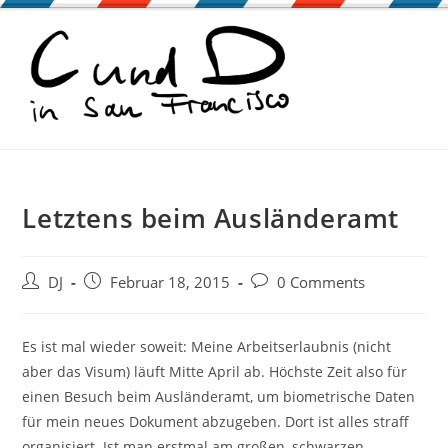
Zum
Inhalt
springen
Letztens beim Ausländeramt
Beitrags-
Beitrag
Beitrags-
DJ
Februar 18, 2015
0 Comments
Autor:
veröffentlicht:
Kommentare:
Es ist mal wieder soweit: Meine Arbeitserlaubnis (nicht
aber das Visum) läuft Mitte April ab. Höchste Zeit also für
einen Besuch beim Ausländeramt, um biometrische Daten
für mein neues Dokument abzugeben. Dort ist alles straff
organisiert. Ist man erstmal am großen, schwarzen