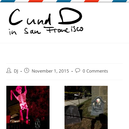
Zum
Inhalt
springen
Beitrags-
Beitrag
Beitrags-
DJ
November 1, 2015
0 Comments
Autor:
veröffentlicht:
Kommentare: