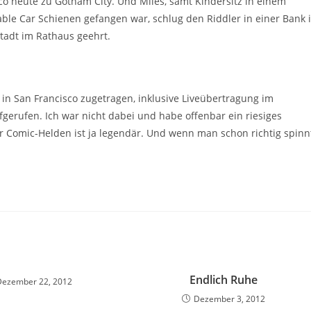
sco heute zu Gotham City. Und Miles, samt Kindersitz in einem
able Car Schienen gefangen war, schlug den Riddler in einer Bank 
Stadt im Rathaus geehrt.
 in San Francisco zugetragen, inklusive Liveübertragung im
erufen. Ich war nicht dabei und habe offenbar ein riesiges
r Comic-Helden ist ja legendär. Und wenn man schon richtig spinn
Endlich Ruhe
Dezember 22, 2012
Dezember 3, 2012