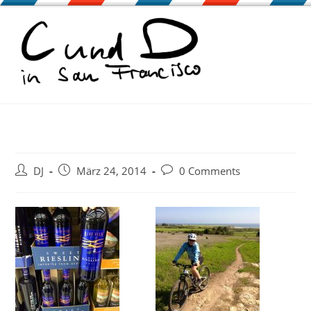
Zum
Inhalt
springen
Beitrags-
Beitrag
Beitrags-
DJ
März 24, 2014
0 Comments
Autor:
veröffentlicht:
Kommentare: