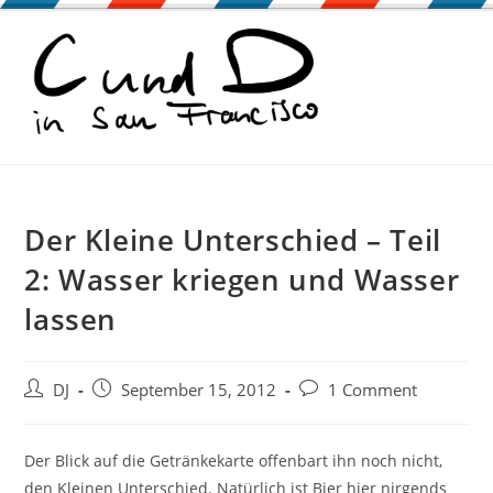
Zum
Inhalt
springen
Der Kleine Unterschied – Teil
2: Wasser kriegen und Wasser
lassen
Beitrags-
Beitrag
Beitrags-
DJ
September 15, 2012
1 Comment
Autor:
veröffentlicht:
Kommentare:
Der Blick auf die Getränkekarte offenbart ihn noch nicht,
den Kleinen Unterschied. Natürlich ist Bier hier nirgends