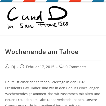
Zum
Inhalt
springen
Wochenende am Tahoe
Beitrags-
Beitrag
Beitrags-
DJ
Februar 17, 2015
0 Comments
Autor:
veröffentlicht:
Kommentare:
Heute ist einer der seltenen Feiertage in den USA:
Presidents Day. Daher sind wir in den Genuss eines langen
Wochenendes gekommen, das wir zusammen mit alten und
neuen Freunden am Lake Tahoe verbracht haben. Unsere
Gruppe war recht international besetzt, mit zwei