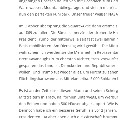
angefangen unseren neuen Van mit Hochdach zum Campe
Warmwasser, Mountainbikegarage, und vielem mehr), aber
nun den perfekten Fuhrpark. Unser treuer weißer NASA-
Im Oktober übersprang die Square-Aktie dann erstmal
auf $69 zu fallen. Die Börse ist nervös, der drohende H
Präsident Trump, der mittlerweile seit fast zwei Jahren
Basis mobilisieren. Am Dienstag wird gewählt. Die Midt
wahrscheinlich werden sie die Mehrheit im Repräsenta
Brett Kavanaughs zum obersten Richter, trotz Vorwürfen
gespalten das Land ist. Demokraten und Republikaner –
wollen. Und Trump tut wieder alles, um Furcht zu sähe
Flüchtlingskarawane aus Mittelamerika. 5,000 Soldaten h
Es ist an der Zeit, dass diesem Mann und seinen Scher
Mitstreitern in Tracy, Kalifornien unterwegs, um Werb
den Beinen und haben 500 Häuser abgeklappert. Wie ist 
Dennoch habe ich ein besseres Gefühl als vor 2 Jahren. 
Präsidenten. Da aber eben auch die Wirtschaft brummt, b