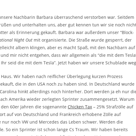
s unsere Nachbarin Barbara überraschend verstorben war. Seitdem
rüßen und unterhalten uns, aber gut kennen tun wir sie noch nicht
utter als Erinnerung gekauft. Barbara war außerdem unser “Block-
ational Night Out
mit organisierte. Die Straße wurde gesperrt, der
ielleicht albern klingen, aber es macht Spaß, mit den Nachbarn auf
 und mir nicht entgehen, dass wir allgemein als “die mit dem Tesla
Ihr seid die mit dem Tesla”. Jetzt haben wir unsere Schublade weg
m Haus. Wir haben nach reiflicher Überlegung kurzen Prozess
ekauft, die in den USA noch zu haben sind. In Deutschland wurde
Carolina hinkt allerdings noch hinterher. Dort werden ja eh nur di
nach Amerika wieder zerlegten Sprinter zusammengesetzt. Warum
t den 60er Jahren die sogenannte
Chicken Tax
– 25% Strafzölle auf
ort auf von Deutschland und Frankreich erhobene Zölle auf
ute nur noch VW und Mercedes das Leben schwer. Werden die
e. So ein Sprinter ist schon lange Cs Traum. Wir haben bereits