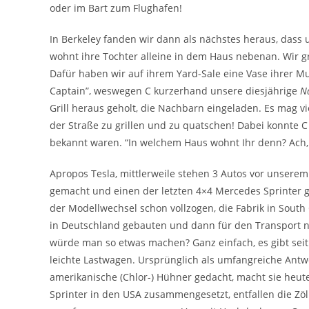
oder im Bart zum Flughafen!
In Berkeley fanden wir dann als nächstes heraus, das
wohnt ihre Tochter alleine in dem Haus nebenan. Wir g
Dafür haben wir auf ihrem Yard-Sale eine Vase ihrer M
Captain”, weswegen C kurzerhand unsere diesjährige
N
Grill heraus geholt, die Nachbarn eingeladen. Es mag v
der Straße zu grillen und zu quatschen! Dabei konnte C
bekannt waren. “In welchem Haus wohnt Ihr denn? Ach, 
Apropos Tesla, mittlerweile stehen 3 Autos vor unsere
gemacht und einen der letzten 4×4 Mercedes Sprinter g
der Modellwechsel schon vollzogen, die Fabrik in South 
in Deutschland gebauten und dann für den Transport 
würde man so etwas machen? Ganz einfach, es gibt sei
leichte Lastwagen. Ursprünglich als umfangreiche Antw
amerikanische (Chlor-) Hühner gedacht, macht sie he
Sprinter in den USA zusammengesetzt, entfallen die Zöll