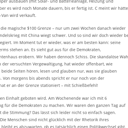
r ausbauen (mit Solar- und Batterieanlage, Heizung und
 es wird noch Monate dauern, bis er fertig ist. C meint wir hätt
Van wird verkauft.
s die magische $100 Grenze – nur um zwei Wochen danach wieder
andelskrieg mit China wiegt schwer. Und so sind wir doch wieder b
 regiert. Im Moment tut er wieder, was er am besten kann: seine
erms stehen an. Es sieht gut aus für die Demokraten,
ntenhaus erobern. Wir haben dennoch Schiss. Die skandalöse Wah
 der versuchten Vergewaltigung, hat wieder offenbart, wie
 beide Seiten hören, lesen und glauben nur, was sie glauben
n. Von morgens bis abends spricht er nur noch von der
at er an der Grenze stationiert – mit Schießbefehl!
gen Einhalt geboten wird. Am Wochenende war ich mit 6
ung für die Demokraten zu machen. Wir waren den ganzen Tag auf
die Stimmung? Das lässt sich leider nicht so einfach sagen.
Die Menschen sind nicht glücklich mit der Rhetorik ihres
leibt es abzuwarten, ob es tatsächlich einen Politikwechsel gibt.