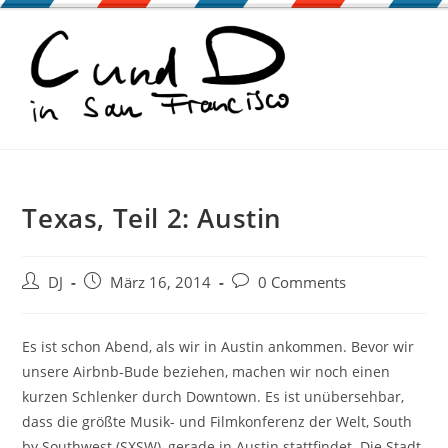
Zum
Inhalt
springen
Texas, Teil 2: Austin
Beitrags-
Beitrag
Beitrags-
DJ
März 16, 2014
0 Comments
Autor:
veröffentlicht:
Kommentare:
Es ist schon Abend, als wir in Austin ankommen. Bevor wir
unsere Airbnb-Bude beziehen, machen wir noch einen
kurzen Schlenker durch Downtown. Es ist unübersehbar,
dass die größte Musik- und Filmkonferenz der Welt, South
by Southwest (SXSW), gerade in Austin stattfindet. Die Stadt