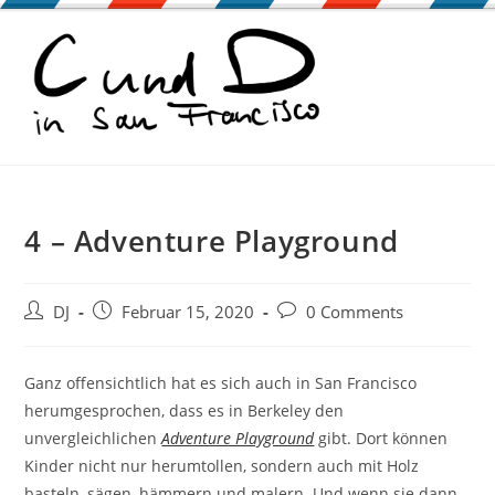
Zum
Inhalt
springen
4 – Adventure Playground
Beitrags-
Beitrag
Beitrags-
DJ
Februar 15, 2020
0 Comments
Autor:
veröffentlicht:
Kommentare:
Ganz offensichtlich hat es sich auch in San Francisco
herumgesprochen, dass es in Berkeley den
unvergleichlichen
Adventure Playground
gibt. Dort können
Kinder nicht nur herumtollen, sondern auch mit Holz
basteln, sägen, hämmern und malern. Und wenn sie dann