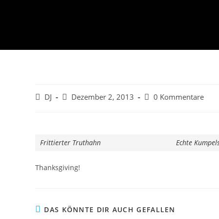
Beitrags-
Beitrag
Beitrags-
DJ
Dezember 2, 2013
0 Kommentare
Autor:
veröffentlicht:
Kommentare:
Frittierter Truthahn
Echte Kumpel
Thanksgiving!
DAS KÖNNTE DIR AUCH GEFALLEN