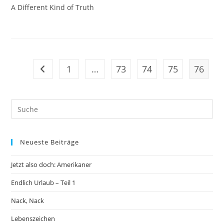
A Different Kind of Truth
1
…
73
74
75
76
Gehe zur vorherigen Seite
Neueste Beiträge
Jetzt also doch: Amerikaner
Endlich Urlaub – Teil 1
Nack, Nack
Lebenszeichen