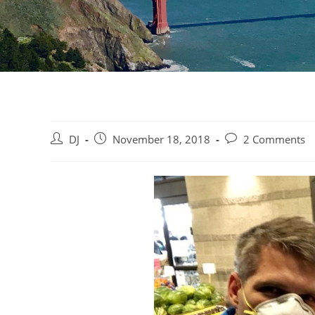
Beitrags-
Beitrag
Beitrags-
DJ
November 18, 2018
2 Comments
Autor:
veröffentlicht:
Kommentare: