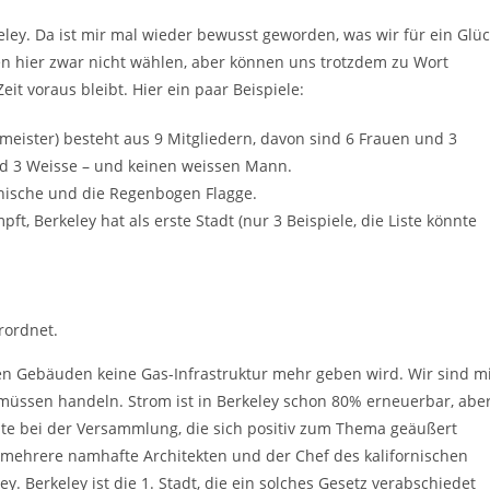
eley. Da ist mir mal wieder bewusst geworden, was wir für ein Glü
en hier zwar nicht wählen, aber können uns trotzdem zu Wort
it voraus bleibt. Hier ein paar Beispiele:
rmeister) besteht aus 9 Mitgliedern, davon sind 6 Frauen und 3
und 3 Weisse – und keinen weissen Mann.
rnische und die Regenbogen Flagge.
, Berkeley hat als erste Stadt (nur 3 Beispiele, die Liste könnte
rordnet.
en Gebäuden keine Gas-Infrastruktur mehr geben wird. Wir sind mi
müssen handeln. Strom ist in Berkeley schon 80% erneuerbar, abe
eute bei der Versammlung, die sich positiv zum Thema geäußert
, mehrere namhafte Architekten und der Chef des kalifornischen
. Berkeley ist die 1. Stadt, die ein solches Gesetz verabschiedet