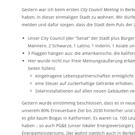
Gestern war ich beim ersten
City Council Meeting
in Berk
haben, in dieser einmaligen Stadt zu wohnen. Wir dürf
melden und dafür sorgen, dass die Stadt dem Puls der Ze
Unser City Council (der “Senat“ der Stadt plus Bürge
Männern, 2 Schwarze, 1 Latino, 1 Inderin, 1 Asiate 
3 Flaggen hängen aus: die amerikanische, die kalifo
Hier wurde nicht nur Freie Meinungsäußerung erkämpft
Seiten füllen):
eingetragene Lebenspartnerschaften ermöglicht
eine Steuer auf zuckerhaltige Getränke erhoben,
Solarinstallationen auf allen neuen Gebäuden ve
Gestern wurde einstimmig beschlossen, dass es in neu
unserem 80% Erneuerbare Ziel bis 2030 hinterher und 
es gibt kaum Biogas in Kalifornien. Es waren ca. 100 L
haben – so auch PG&E (unser lokaler Energieversorger)
Energieministeriums. Der wohnt nämlich auch in Berkeley