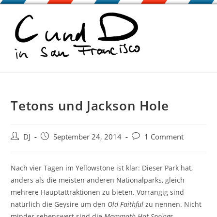
Zum
Inhalt
springen
Tetons und Jackson Hole
Beitrags-
Beitrag
Beitrags-
DJ
September 24, 2014
1 Comment
Autor:
veröffentlicht:
Kommentare:
Nach vier Tagen im Yellowstone ist klar: Dieser Park hat,
anders als die meisten anderen Nationalparks, gleich
mehrere Hauptattraktionen zu bieten. Vorrangig sind
natürlich die Geysire um den
Old Faithful
zu nennen. Nicht
minder sehenswert sind die
Mammoth Hot Springs
,