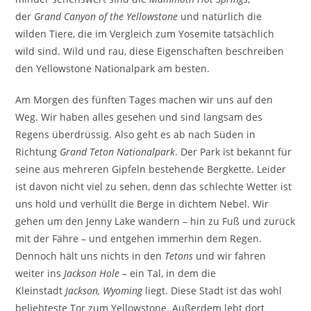
der
Grand Canyon of the Yellowstone
und natürlich die
wilden Tiere, die im Vergleich zum Yosemite tatsächlich
wild sind. Wild und rau, diese Eigenschaften beschreiben
den Yellowstone Nationalpark am besten.
Am Morgen des fünften Tages machen wir uns auf den
Weg. Wir haben alles gesehen und sind langsam des
Regens überdrüssig. Also geht es ab nach Süden in
Richtung
Grand Teton Nationalpark
. Der Park ist bekannt für
seine aus mehreren Gipfeln bestehende Bergkette. Leider
ist davon nicht viel zu sehen, denn das schlechte Wetter ist
uns hold und verhüllt die Berge in dichtem Nebel. Wir
gehen um den Jenny Lake wandern – hin zu Fuß und zurück
mit der Fähre – und entgehen immerhin dem Regen.
Dennoch hält uns nichts in den
Tetons
und wir fahren
weiter ins
Jackson Hole
– ein Tal, in dem die
Kleinstadt
Jackson, Wyoming
liegt. Diese Stadt ist das wohl
beliebteste Tor zum Yellowstone. Außerdem lebt dort