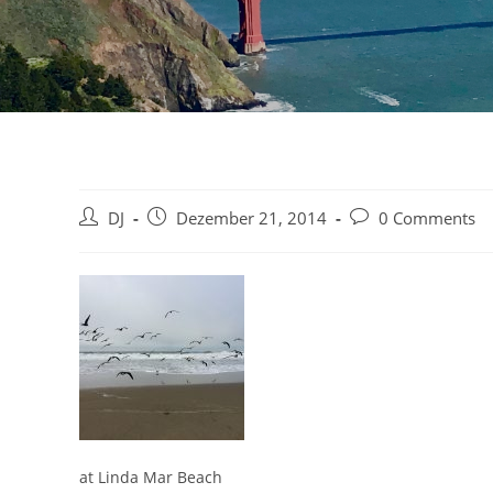
Beitrags-
Beitrag
Beitrags-
DJ
Dezember 21, 2014
0 Comments
Autor:
veröffentlicht:
Kommentare:
at Linda Mar Beach