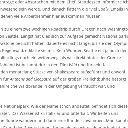
anträge oder Absprachen mit dem Chef. Stattdessen informiere ic
nwesend sein werde. Und danach flattern die “viel Spaß” Emails in
mit denen viele Arbeitnehmer hier auskommen müssen.
hen zu einem zweiwöchigen Roadtrip durch Oregon nach Washingt
von Seattle. Längst hat C es sich zur Aufgabe gemacht Nationalpark
wstone besucht hatten, dauerte es nicht lange, bis sie den Olympi
 Regenwald, erklärte sie mir. Kein Wunder, Seattle eilt ja auch der
allerdings noch ein weiter weg, als wir direkt hinter der Grenze
 Ashland ist bekannt durch den Film
Wild
und für sein fast
erden monatelang Stücke von Shakespeare aufgeführt und obwohl
en für
Anthony and Cleopatra
auf der großen Freilichtbühne besorgt.
 zahlreiche Waldbrände in der Umgebung verraucht war, und
e Nationalpark. Wie der Name schon andeutet, befindet sich diese
er. Das Wasser ist kristallklar und bitterkalt. Wir ließen uns
eine Runde wandern und dann eine Runde schwimmen. Man konnt
en Grund des Sees schauen. Lange hielten wir es dennoch nicht im