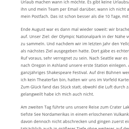
Urlaub machen wann ich möchte. Es gibt keine Urlaubs
ihn und mein Team per Email darüber, wann ich nicht a
mein Postfach. Das ist schon besser als die 10 Tage, 
Ende August war es dann mal wieder soweit: wir brac
auf. Unser Ziel: der Olympic Nationalpark in der Nähe 
zu sammeln. Und nachdem wir im letzten Jahr den Yello
als nächstes Ziel ausgegeben hatte. Dort gäbe es echten
Ruf voraus, sehr verregnet zu sein. Nach Seattle war es 
nach Oregon in Ashland unsere erste Station einlegen.
ganzjähriges Shakespeare Festival. Auf drei Bühnen w
ich kein Theaterfan bin, hatten wir uns im Vorfeld Kart
Zum Glück fand das Stück statt, obwohl die Luft durch
gelangweilt habe ich mich auch nicht.
Am zweiten Tag führte uns unsere Reise zum Crater Lak
tiefste See Nordamerikas in einem erloschenen Vulkankrat
davon dennoch nicht abschrecken und gingen zuerst 
tatsächlich auch in größerer Tiefe ohne weiteres auf d