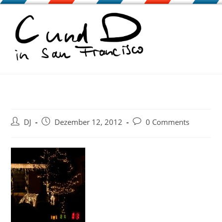
Zum
Inhalt
springen
Beitrags-
Beitrag
Beitrags-
DJ
Dezember 12, 2012
0 Comments
Autor:
veröffentlicht:
Kommentare: