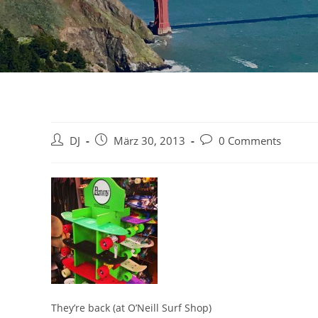
Beitrags-
Beitrag
Beitrags-
DJ
März 30, 2013
0 Comments
Autor:
veröffentlicht:
Kommentare:
They’re back (at O’Neill Surf Shop)