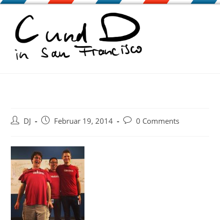
Zum
Inhalt
springen
Beitrags-
Beitrag
Beitrags-
DJ
Februar 19, 2014
0 Comments
Autor:
veröffentlicht:
Kommentare: