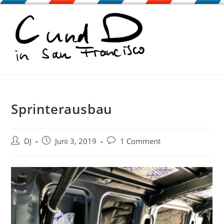
Zum
Inhalt
springen
Sprinterausbau
Beitrags-
Beitrag
Beitrags-
DJ
Juni 3, 2019
1 Comment
Autor:
veröffentlicht:
Kommentare: