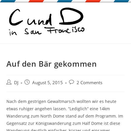
Zum
Inhalt
springen
Auf den Bär gekommen
Beitrags-
Beitrag
Beitrags-
DJ
August 5, 2015
2 Comments
Autor:
veröffentlicht:
Kommentare:
Nach dem gestrigen Gewaltmarsch wollten wir es heute
etwas ruhiger angehen lassen. “Lediglich” eine 14km
Wanderung zum North Dome stand auf dem Programm. Im
Gegensatz zur Königswanderung zum Half Dome ist diese
Wanderung deutlich einfacher, kürzer und einsamer –