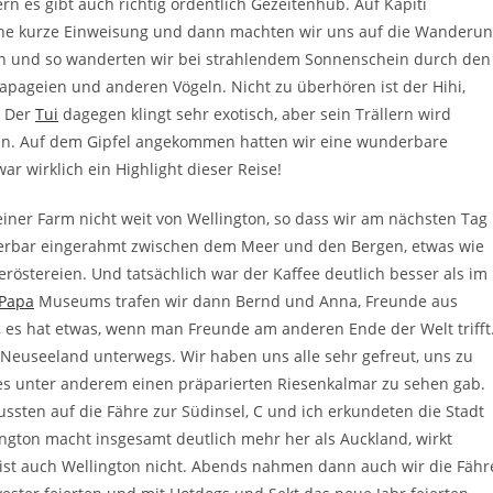
rn es gibt auch richtig ordentlich Gezeitenhub. Auf Kapiti
ne kurze Einweisung und dann machten wir uns auf die Wanderu
en und so wanderten wir bei strahlendem Sonnenschein durch den
pageien und anderen Vögeln. Nicht zu überhören ist der Hihi,
. Der
Tui
dagegen klingt sehr exotisch, aber sein Trällern wird
n. Auf dem Gipfel angekommen hatten wir eine wunderbare
ar wirklich ein Highlight dieser Reise!
 einer Farm nicht weit von Wellington, so dass wir am nächsten Tag
nderbar eingerahmt zwischen dem Meer und den Bergen, etwas wie
eröstereien. Und tatsächlich war der Kaffee deutlich besser als im
 Papa
Museums trafen wir dann Bernd und Anna, Freunde aus
, es hat etwas, wenn man Freunde am anderen Ende der Welt trifft
Neuseeland unterwegs. Wir haben uns alle sehr gefreut, uns zu
s unter anderem einen präparierten Riesenkalmar zu sehen gab.
sten auf die Fähre zur Südinsel, C und ich erkundeten die Stadt
gton macht insgesamt deutlich mehr her als Auckland, wirkt
t ist auch Wellington nicht. Abends nahmen dann auch wir die Fähr