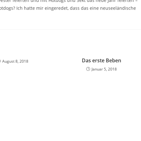
ster feierten und mit Hotdogs und Sekt das neue Jahr feierten –
tdogs? Ich hatte mir eingeredet, dass das eine neuseeländische
Das erste Beben
August 8, 2018
Januar 5, 2018