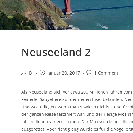
Neuseeland 2
Beitrags-
Beitrag
Beitrags-
DJ
Januar 20, 2017
1 Comment
Autor:
veröffentlicht:
Kommentare:
Als Neuseeland sich vor etwa 200 Millionen Jahren vom
keinerlei Säugetiere auf der neuen Insel befanden. Ne
Und wozu fliegen, wenn man sowieso nichts zu befürcht
der ganzen Reise fasziniert war, und der riesige
Moa
sin
Jahrmillionen verlernt haben. Der Moa wurde bereits v
ausgerottet. Aber richtig eng wurde es für die Vögel er