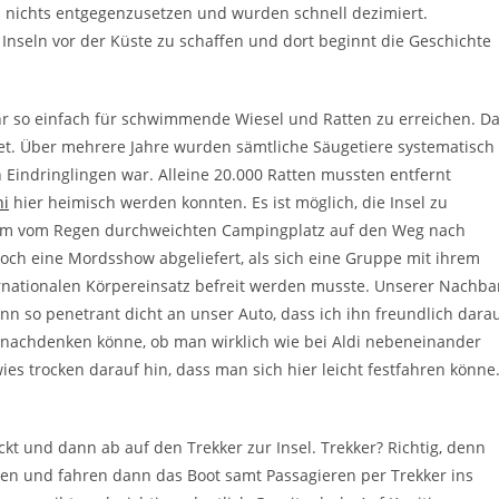
n nichts entgegenzusetzen und wurden schnell dezimiert.
nseln vor der Küste zu schaffen und dort beginnt die Geschichte
ehr so einfach für schwimmende Wiesel und Ratten zu erreichen. D
iet. Über mehrere Jahre wurden sämtliche Säugetiere systematisch
on Eindringlingen war. Alleine 20.000 Ratten mussten entfernt
hi
hier heimisch werden konnten. Es ist möglich, die Insel zu
em vom Regen durchweichten Campingplatz auf den Weg nach
och eine Mordsshow abgeliefert, als sich eine Gruppe mit ihrem
rnationalen Körpereinsatz befreit werden musste. Unserer Nachba
nn so penetrant dicht an unser Auto, dass ich ihn freundlich dara
er nachdenken könne, ob man wirklich wie bei Aldi nebeneinander
es trocken darauf hin, dass man sich hier leicht festfahren könne
ckt und dann ab auf den Trekker zur Insel. Trekker? Richtig, denn
en und fahren dann das Boot samt Passagieren per Trekker ins