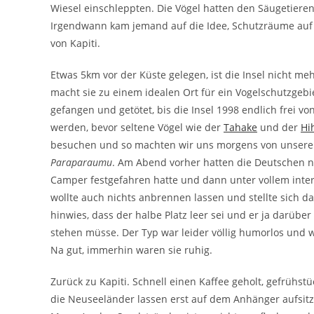
Wiesel einschleppten. Die Vögel hatten den Säugetiere
Irgendwann kam jemand auf die Idee, Schutzräume auf I
von Kapiti.
Etwas 5km vor der Küste gelegen, ist die Insel nicht m
macht sie zu einem idealen Ort für ein Vogelschutzgeb
gefangen und getötet, bis die Insel 1998 endlich frei v
werden, bevor seltene Vögel wie der
Tahake
und der
Hi
besuchen und so machten wir uns morgens von unser
Paraparaumu
. Am Abend vorher hatten die Deutschen n
Camper festgefahren hatte und dann unter vollem inte
wollte auch nichts anbrennen lassen und stellte sich da
hinwies, dass der halbe Platz leer sei und er ja darüb
stehen müsse. Der Typ war leider völlig humorlos und wi
Na gut, immerhin waren sie ruhig.
Zurück zu Kapiti. Schnell einen Kaffee geholt, gefrühstü
die Neuseeländer lassen erst auf dem Anhänger aufsitz