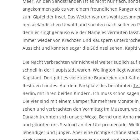
Meer. An den Sandstränden ist es nicht nur flach, sonde
angekommen gab es von einem freundlichen Ranger ei
zum Gipfel der Insel. Das Wetter war uns wohl gesonn
neuseeländischen Urwald und suchten nach seltenen Pa
denn er singt genauso wie der Name es vermuten lässt
immer wieder von Krächzen und Räuspern unterbroche
Aussicht und konnten sogar die Südinsel sehen. Kapiti w
Die Nacht verbrachten wir nicht viel weiter südlich auf
schnell in der Hauptstadt waren. Wellington liegt wu
Kapstadt. Dort gibt es viele kleine Brauereien und Kaffe
Rest den Landes. Auf dem Parkplatz des berühmten
Te
Berlin, mit ihren beiden Kindern. Ich muss schon sagen
Die Vier sind mit einem Camper für mehrere Monate in 
sehen und verbrachten den Vormittag im Museum, wo e
Danach trennten sich unsere Wege. Bernd und Anna mus
und gönnten uns Seafood an der Uferpromenade. Wellin
lebendiger und jünger. Aber eine richtige schöne Stad