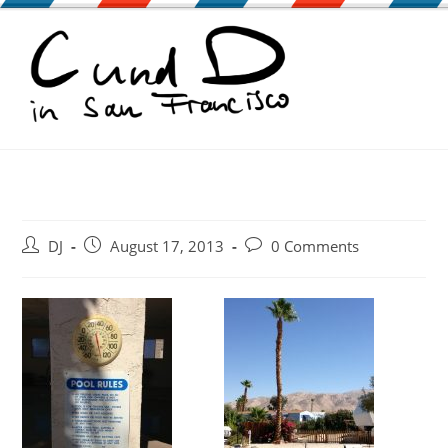
Zum
Inhalt
springen
Beitrags-
Beitrag
Beitrags-
DJ
August 17, 2013
0 Comments
Autor:
veröffentlicht:
Kommentare: