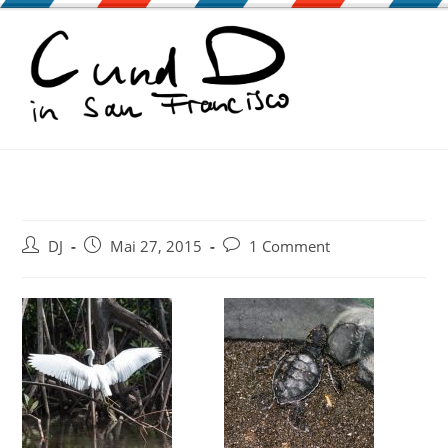
Zum
Inhalt
springen
Beitrags-
Beitrag
Beitrags-
DJ
Mai 27, 2015
1 Comment
Autor:
veröffentlicht:
Kommentare: