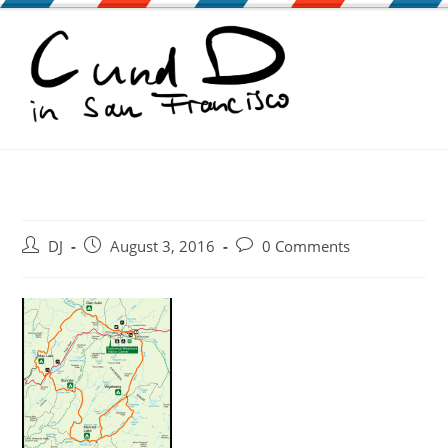
Zum
Inhalt
springen
Beitrags-
Beitrag
Beitrags-
DJ
August 3, 2016
0 Comments
Autor:
veröffentlicht:
Kommentare: