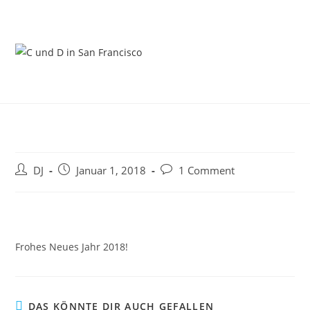
Zum
Inhalt
springen
Beitrags-
Beitrag
Beitrags-
DJ
Januar 1, 2018
1 Comment
Autor:
veröffentlicht:
Kommentare:
Frohes Neues Jahr 2018!
DAS KÖNNTE DIR AUCH GEFALLEN