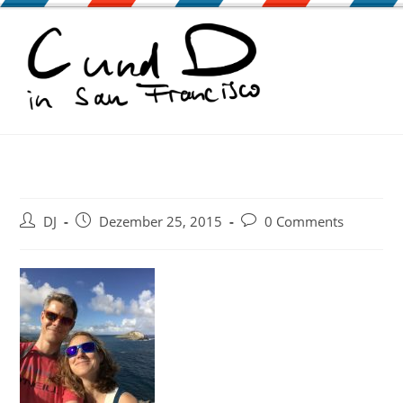
Zum
Inhalt
springen
Beitrags-
Beitrag
Beitrags-
DJ
Dezember 25, 2015
0 Comments
Autor:
veröffentlicht:
Kommentare: