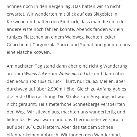
Schnee noch in den Bergen lag. Das hatten wir so nicht
erwartet. Wir wanderten mit Blick auf das Skigebiet in
Kirkwood und hatten den Eindruck, dass man die ein oder
andere Piste noch fahren könnte. Abends fanden wir ein
ruhiges Plätzchen an einem Waldweg, kochten lecker
Gnocchi mit Gorgonzola-Sauce und Spinat und gönnten uns
eine Flasche Rotwein.
Am nächsten Tag stand dann aber eine richtig Wanderung
an: vom
Woods Lake
zum
Winnemucca Lake
und dann über
den
Round Top Lake
zurück – kurz, nur ca. 6,5 Meilen, aber
durchweg auf über 2.500m Höhe. Gleich zu Anfang gab es
die erste Überraschung. Die Straße zum Ausgangsort war
nicht geräumt. Teils meterhohe Schneeberge versperrten
den Weg. Wir stiegen aus, machten uns wanderfertig und
liefen los. Es war warm und das Thermometer versprach
auf über 30˚C zu klettern. Aber das tat dem Schnee
offenbar keinen Abbruch. Wir fanden den Wanderpfad,