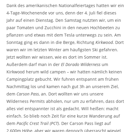
Dank des amerikanischen Nationalfeiertages hatten wir ein
4-Tage-Wochenende vor uns, denn der 4. Juli fiel dieses
Jahr auf einen Dienstag. Den Samstag nutzten wir, um ein
paar Tomaten und Zucchini in den neuen Hochbeeten zu
pflanzen und etwas mit dem Tesla unterwegs zu sein. Am
Sonntag ging es dann in die Berge, Richtung
Kirkwood
. Dort
waren wir im letzten Winter am häufigsten Ski gefahren.
Jetzt wollten wir wissen, wie es dort im Sommer ist.
Außerdem darf man in der
El Dorado Wilderness
um
Kirkwood herum wild campen – wir hatten nämlich keinen
Campingplatz gebucht. Wir fuhren entspannt am frühen
Nachmittag los und kamen nach gut 3h an unserem Ziel,
dem
Carson Pass
, an. Dort wollten wir uns unsere
Wilderness Permits abholen, nur um zu erfahren, dass dort
alles viel entspannter ist als gedacht. Will heißen: macht
einfach. So blieb noch Zeit für eine kurze Wanderung auf
dem
Pacific Crest Trail (PCT)
. Der Carson Pass liegt auf
2.600m Höhe, aber wir waren dennoch überrascht wieviel