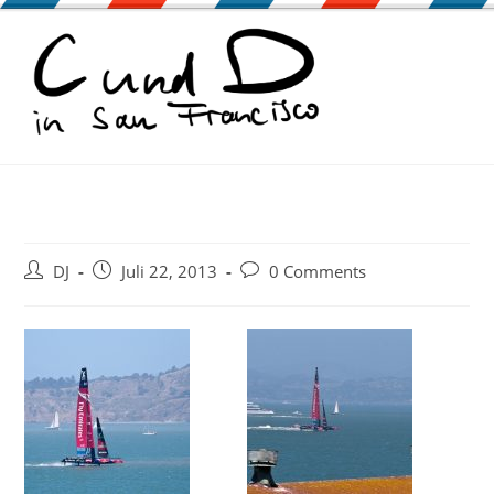
Zum
Inhalt
springen
Beitrags-
Beitrag
Beitrags-
DJ
Juli 22, 2013
0 Comments
Autor:
veröffentlicht:
Kommentare: