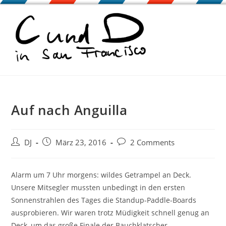
Zum
Inhalt
springen
Auf nach Anguilla
Beitrags-
Beitrag
Beitrags-
DJ
März 23, 2016
2 Comments
Autor:
veröffentlicht:
Kommentare:
Alarm um 7 Uhr morgens: wildes Getrampel an Deck.
Unsere Mitsegler mussten unbedingt in den ersten
Sonnenstrahlen des Tages die Standup-Paddle-Boards
ausprobieren. Wir waren trotz Müdigkeit schnell genug an
Deck, um das große Finale der Bauchklatscher