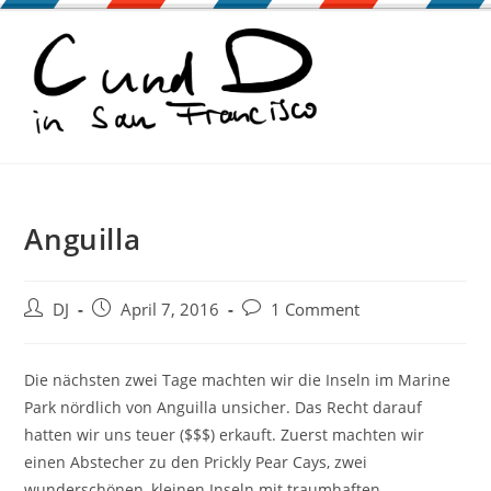
Zum
Inhalt
springen
Anguilla
Beitrags-
Beitrag
Beitrags-
DJ
April 7, 2016
1 Comment
Autor:
veröffentlicht:
Kommentare:
Die nächsten zwei Tage machten wir die Inseln im Marine
Park nördlich von Anguilla unsicher. Das Recht darauf
hatten wir uns teuer ($$$) erkauft. Zuerst machten wir
einen Abstecher zu den Prickly Pear Cays, zwei
wunderschönen, kleinen Inseln mit traumhaften