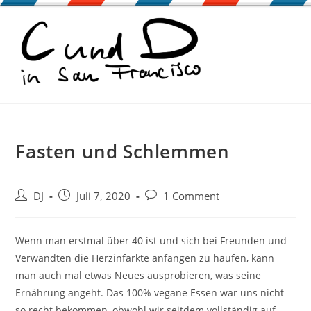
Zum
Inhalt
springen
Fasten und Schlemmen
Beitrags-
Beitrag
Beitrags-
DJ
Juli 7, 2020
1 Comment
Autor:
veröffentlicht:
Kommentare:
Wenn man erstmal über 40 ist und sich bei Freunden und
Verwandten die Herzinfarkte anfangen zu häufen, kann
man auch mal etwas Neues ausprobieren, was seine
Ernährung angeht. Das 100% vegane Essen war uns nicht
so recht bekommen, obwohl wir seitdem vollständig auf