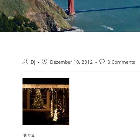
Beitrags-
Beitrag
Beitrags-
DJ
Dezember 10, 2012
0 Comments
Autor:
veröffentlicht:
Kommentare:
09/24