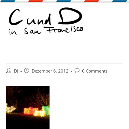
Zum
Inhalt
springen
Beitrags-
Beitrag
Beitrags-
DJ
Dezember 6, 2012
0 Comments
Autor:
veröffentlicht:
Kommentare: