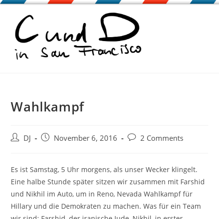
Zum
Inhalt
springen
Wahlkampf
Beitrags-
Beitrag
Beitrags-
DJ
November 6, 2016
2 Comments
Autor:
veröffentlicht:
Kommentare:
Es ist Samstag, 5 Uhr morgens, als unser Wecker klingelt.
Eine halbe Stunde später sitzen wir zusammen mit Farshid
und Nikhil im Auto, um in Reno, Nevada Wahlkampf für
Hillary und die Demokraten zu machen. Was für ein Team
wir sind: Farshid, der iranische Jude, Nikhil, in erster