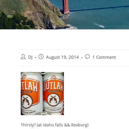
Beitrags-
Beitrag
Beitrags-
DJ
August 19, 2014
1 Comment
Autor:
veröffentlicht:
Kommentare:
Thirsty? (at Idaho falls && Rexburg)