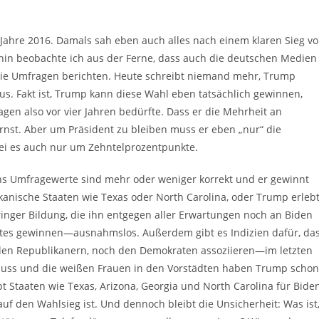
ahre 2016. Damals sah eben auch alles nach einem klaren Sieg v
rhin beobachte ich aus der Ferne, dass auch die deutschen Medien
 die Umfragen berichten. Heute schreibt niemand mehr, Trump
us. Fakt ist, Trump kann diese Wahl eben tatsächlich gewinnen,
gen also vor vier Jahren bedürfte. Dass er die Mehrheit an
rnst. Aber um Präsident zu bleiben muss er eben „nur“ die
sei es auch nur um Zehntelprozentpunkte.
ens Umfragewerte sind mehr oder weniger korrekt und er gewinnt
likanische Staaten wie Texas oder North Carolina, oder Trump erleb
ringer Bildung, die ihn entgegen aller Erwartungen noch an Biden
tes gewinnen—ausnahmslos. Außerdem gibt es Indizien dafür, da
den Republikanern, noch den Demokraten assoziieren—im letzten
uss und die weißen Frauen in den Vorstädten haben Trump schon
 Staaten wie Texas, Arizona, Georgia und North Carolina für Bide
t auf den Wahlsieg ist. Und dennoch bleibt die Unsicherheit: Was ist