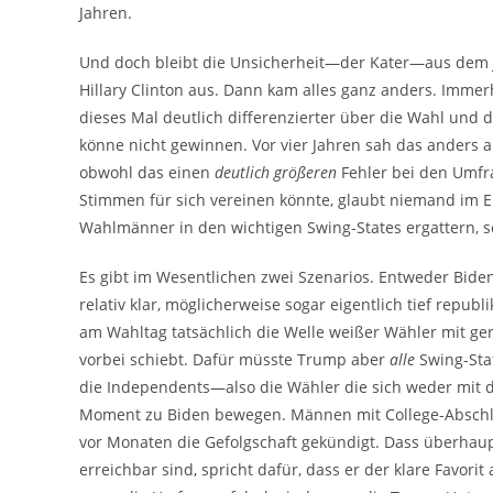
Jahren.
Und doch bleibt die Unsicherheit—der Kater—aus dem J
Hillary Clinton aus. Dann kam alles ganz anders. Imme
dieses Mal deutlich differenzierter über die Wahl und
könne nicht gewinnen. Vor vier Jahren sah das anders a
obwohl das einen
deutlich größeren
Fehler bei den Umfra
Stimmen für sich vereinen könnte, glaubt niemand im E
Wahlmänner in den wichtigen Swing-States ergattern, 
Es gibt im Wesentlichen zwei Szenarios. Entweder Bid
relativ klar, möglicherweise sogar eigentlich tief repub
am Wahltag tatsächlich die Welle weißer Wähler mit ge
vorbei schiebt. Dafür müsste Trump aber
alle
Swing-Sta
die Independents—also die Wähler die sich weder mit 
Moment zu Biden bewegen. Männen mit College-Abschl
vor Monaten die Gefolgschaft gekündigt. Dass überhaupt
erreichbar sind, spricht dafür, dass er der klare Favori