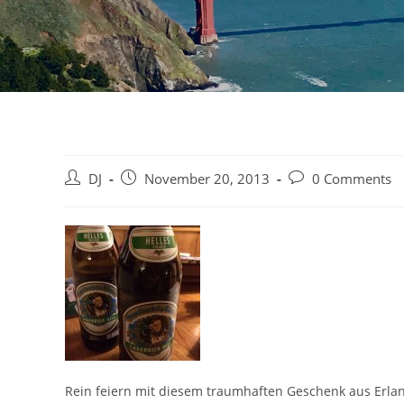
Beitrags-
Beitrag
Beitrags-
DJ
November 20, 2013
0 Comments
Autor:
veröffentlicht:
Kommentare:
Rein feiern mit diesem traumhaften Geschenk aus Erla