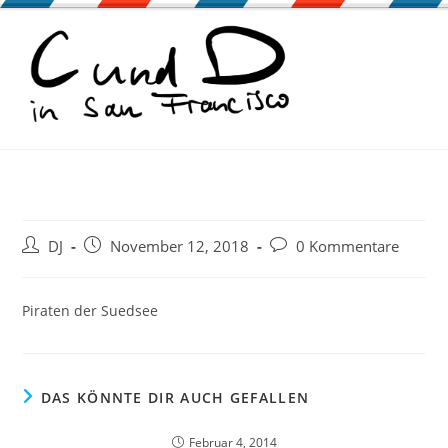
Zum
Inhalt
springen
Beitrags-
Beitrag
Beitrags-
DJ
November 12, 2018
0 Kommentare
Autor:
veröffentlicht:
Kommentare:
Piraten der Suedsee
DAS KÖNNTE DIR AUCH GEFALLEN
Februar 4, 2014