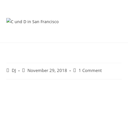
Zum
Inhalt
springen
Beitrags-
Beitrag
Beitrags-
DJ
November 29, 2018
1 Comment
Autor:
veröffentlicht:
Kommentare: