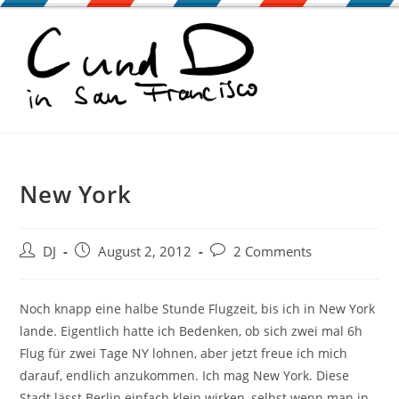
Zum
Inhalt
springen
New York
Beitrags-
Beitrag
Beitrags-
DJ
August 2, 2012
2 Comments
Autor:
veröffentlicht:
Kommentare:
Noch knapp eine halbe Stunde Flugzeit, bis ich in New York
lande. Eigentlich hatte ich Bedenken, ob sich zwei mal 6h
Flug für zwei Tage NY lohnen, aber jetzt freue ich mich
darauf, endlich anzukommen. Ich mag New York. Diese
Stadt lässt Berlin einfach klein wirken, selbst wenn man in